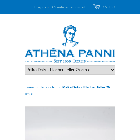
Log in
or
Create an account
Cart: 0
Home
Products
Polka Dots - Flacher Teller 25
>
>
cm ø